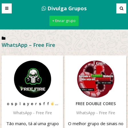
Divulga Grupos
+ Enviar grupo
WhatsApp – Free Fire
ｏｓㅤｐｌａｙｅｒｓㅤｆｆ
FREE DOUBLE CORES
WhatsApp - Free Fire
WhatsApp - Free Fire
Tão mano, tá aí uma grupo
O melhor grupo de sinais no