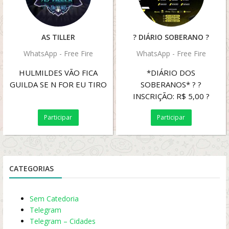
AS TILLER
? DIÁRIO SOBERANO ?
WhatsApp - Free Fire
WhatsApp - Free Fire
HULMILDES VÃO FICA
*DIÁRIO DOS
GUILDA SE N FOR EU TIRO
SOBERANOS* ? ?
INSCRIÇÃO: R$ 5,00 ?
PREMIAÇÃO R$ 40,00 +
Participar
Participar
BANNER TOP 3 E MVP ?
TODOS OS DIAS ?FULL...
CATEGORIAS
Sem Catedoria
Telegram
Telegram – Cidades