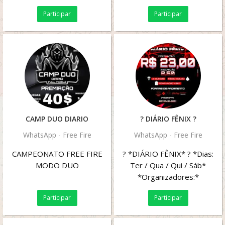
crescer no cenario
Participar
Participar
CAMP DUO DIARIO
? DIÁRIO FÊNIX ?
WhatsApp - Free Fire
WhatsApp - Free Fire
CAMPEONATO FREE FIRE
? *DIÁRIO FÊNIX* ? *Dias:
MODO DUO
Ter / Qua / Qui / Sáb*
*Organizadores:*
WA.me/+55081994188881
Participar
Participar
WA.me/+559681459097...