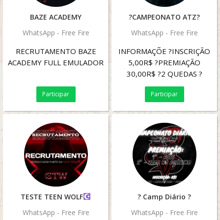
BAZE ACADEMY
?CAMPEONATO ATZ?
WhatsApp - Free Fire
WhatsApp - Free Fire
RECRUTAMENTO BAZE
INFORMAÇÕE ?INSCRIÇÃO
ACADEMY FULL EMULADOR
5,00R$ ?PREMIAÇÃO
30,00R$ ?2 QUEDAS ?
SQUAD ?FORMA DE
Participar
Participar
PAGAMENTO? PIX
PICPAY
...
TESTE TEEN WOLF
? Camp Diário ?
WhatsApp - Free Fire
WhatsApp - Free Fire