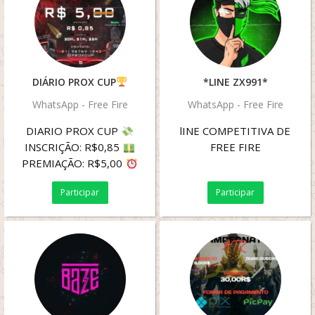
DIÁRIO PROX CUP
*LINE ZX991*
WhatsApp - Free Fire
WhatsApp - Free Fire
DIARIO PROX CUP
lINE COMPETITIVA DE
INSCRIÇÃO: R$0,85
FREE FIRE
PREMIAÇÃO: R$5,00
20H 12 VAGAS
21H
Participar
Participar
12 VAGAS
...