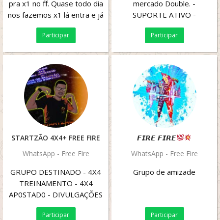
pra x1 no ff. Quase todo dia
mercado Double. -
nos fazemos x1 lá entra e já
SUPORTE ATIVO -
manda o id, bora x1 seus
TREINAMENTO
Participar
Participar
logos?
COMPLETO -
ASSERTIVIDADE EM 90% -
SINAIS...
STARTZÃO 4X4+ FREE FIRE
𝙁𝙄𝙍𝙀 𝙁𝙄𝙍𝙀
WhatsApp - Free Fire
WhatsApp - Free Fire
GRUPO DESTINADO - 4X4
Grupo de amizade
TREINAMENTO - 4X4
AP0STAD0 - DIVULGAÇÕES
de LIVES DE FREE FIRE -
Participar
Participar
DIVULGAÇÕES (X-