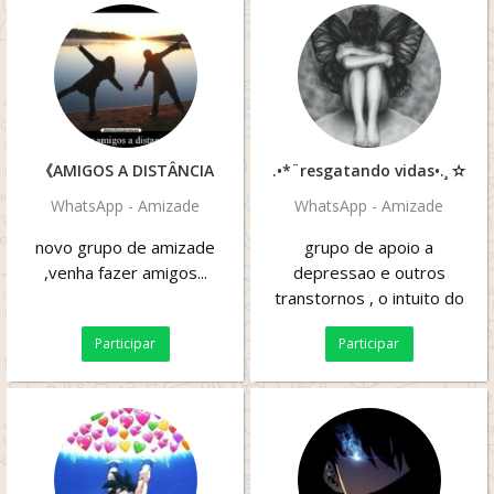
《AMIGOS A DISTÂNCIA
.•*¨resgatando vidas•.¸ ✫
WhatsApp - Amizade
WhatsApp - Amizade
novo grupo de amizade
grupo de apoio a
,venha fazer amigos...
depressao e outros
transtornos , o intuito do
grupo eh ajudar e oferecer
Participar
Participar
apoio , criando laços com...