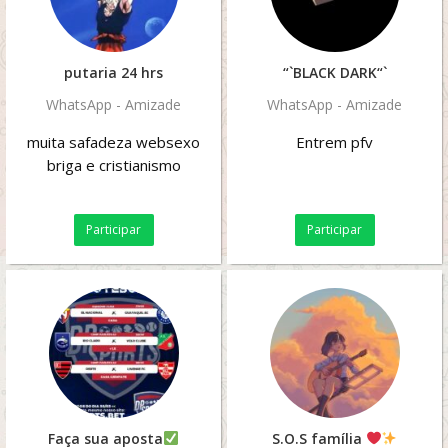
putaria 24 hrs
“`BLACK DARK“`
WhatsApp - Amizade
WhatsApp - Amizade
muita safadeza websexo
Entrem pfv
briga e cristianismo
Participar
Participar
Faça sua aposta
S.O.S família