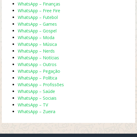
WhatsApp – Finanças
WhatsApp – Free Fire
WhatsApp – Futebol
WhatsApp – Games
WhatsApp – Gospel
WhatsApp – Moda
WhatsApp – Música
WhatsApp – Nerds
WhatsApp – Notícias
WhatsApp – Outros
WhatsApp – Pegação
WhatsApp – Política
WhatsApp – Profissões
WhatsApp – Saúde
WhatsApp – Sociais
WhatsApp – TV
WhatsApp – Zueira