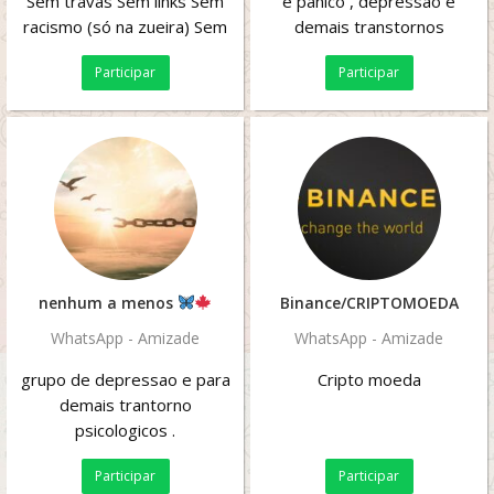
Sem travas Sem links Sem
e panico , depressao e
racismo (só na zueira) Sem
demais transtornos
invadir pv Não ser gado pq
psicologicos .
Participar
Participar
pqp kkkk...
nenhum a menos
Binance/CRIPTOMOEDA
WhatsApp - Amizade
WhatsApp - Amizade
grupo de depressao e para
Cripto moeda
demais trantorno
psicologicos .
Participar
Participar