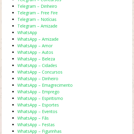
Telegram – Dinheiro
Telegram – Free Fire
Telegram – Notícias
Telegram – Amizade
WhatsApp
WhatsApp – Amizade
WhatsApp – Amor
WhatsApp – Autos
WhatsApp – Beleza
WhatsApp – Cidades
WhatsApp – Concursos
WhatsApp – Dinheiro
WhatsApp – Emagrecimento
WhatsApp – Emprego
WhatsApp – Espiritismo
WhatsApp – Esportes
WhatsApp – Eventos
WhatsApp – Fãs
WhatsApp – Festas
WhatsApp – Figurinhas