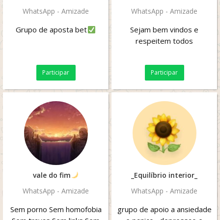
WhatsApp - Amizade
WhatsApp - Amizade
Grupo de aposta bet
Sejam bem vindos e
respeitem todos
Participar
Participar
vale do fim
_Equilíbrio interior_
WhatsApp - Amizade
WhatsApp - Amizade
Sem porno Sem homofobia
grupo de apoio a ansiedade