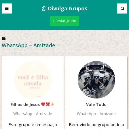
Divulga Grupos
+ Enviar grupo
WhatsApp – Amizade
Filhas de Jesus
Vale Tudo
WhatsApp - Amizade
WhatsApp - Amizade
Este grupo é um espaço
Bem-vindo ao grupo onde a