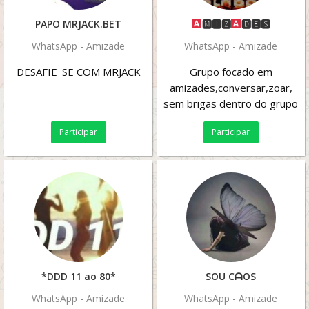
PAPO MRJACK.BET
🅼🅸🆉
🅳🅴🆂
WhatsApp - Amizade
WhatsApp - Amizade
DESAFIE_SE COM MRJACK
Grupo focado em
amizades,conversar,zoar,
sem brigas dentro do grupo
caso algum problema so
Participar
Participar
informar o admin, seja
ativo...
*DDD 11 ao 80*
SOU CᗩOS
WhatsApp - Amizade
WhatsApp - Amizade