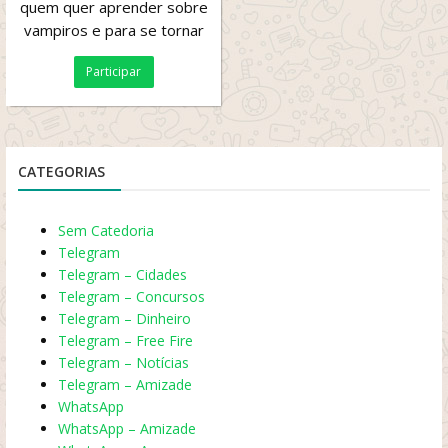
quem quer aprender sobre
vampiros e para se tornar
um sem pornografia de
Participar
qualquer modo e sem...
CATEGORIAS
Sem Catedoria
Telegram
Telegram – Cidades
Telegram – Concursos
Telegram – Dinheiro
Telegram – Free Fire
Telegram – Notícias
Telegram – Amizade
WhatsApp
WhatsApp – Amizade