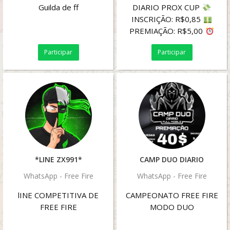
Guilda de ff
DIARIO PROX CUP
INSCRIÇÃO: R$0,85
PREMIAÇÃO: R$5,00
20H 12 VAGAS
21H
Participar
Participar
12 VAGAS
...
*LINE ZX991*
CAMP DUO DIARIO
WhatsApp - Free Fire
WhatsApp - Free Fire
lINE COMPETITIVA DE
CAMPEONATO FREE FIRE
FREE FIRE
MODO DUO