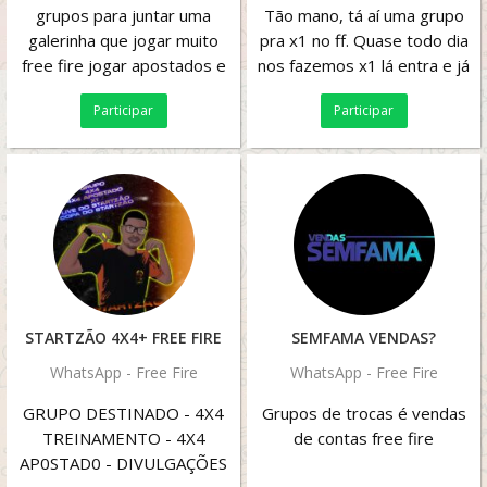
grupos para juntar uma
Tão mano, tá aí uma grupo
galerinha que jogar muito
pra x1 no ff. Quase todo dia
free fire jogar apostados e
nos fazemos x1 lá entra e já
crescer no cenario
manda o id, bora x1 seus
Participar
Participar
logos?
STARTZÃO 4X4+ FREE FIRE
SEMFAMA VENDAS?
WhatsApp - Free Fire
WhatsApp - Free Fire
GRUPO DESTINADO - 4X4
Grupos de trocas é vendas
TREINAMENTO - 4X4
de contas free fire
AP0STAD0 - DIVULGAÇÕES