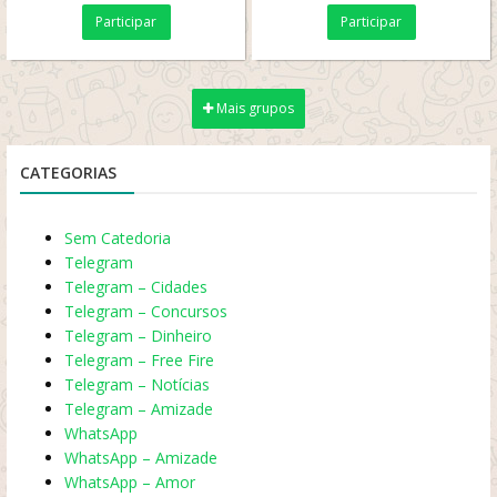
de LIVES DE FREE FIRE -
Participar
Participar
DIVULGAÇÕES (X-
TREINO,...
Mais grupos
CATEGORIAS
Sem Catedoria
Telegram
Telegram – Cidades
Telegram – Concursos
Telegram – Dinheiro
Telegram – Free Fire
Telegram – Notícias
Telegram – Amizade
WhatsApp
WhatsApp – Amizade
WhatsApp – Amor