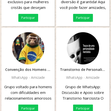
exclusivo para mulheres
diversão é garantida! Aqui
cristãs que desejam
você pode fazer amizades,
crescer juntas na fé,
bater um papo
Participar
Participar
compartilhar experiências,...
descontraído, flertar,...
Convenção dos Homens Betas.
Transtorno de Personalidade Narcisista
WhatsApp - Amizade
WhatsApp - Amizade
Grupo voltado para homens
Grupo de WhatsApp:
com dificuldades em
Discussão e Apoio sobre
relacionamentos amorosos
Transtorno Narcisista O
com mulheres!! Se você tem
Transtorno de
Participar
Participar
esse problema venha...
Personalidade Narcisista