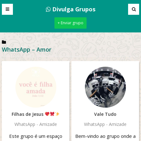
Divulga Grupos
+ Enviar grupo
WhatsApp – Amor
Filhas de Jesus
Vale Tudo
WhatsApp - Amizade
WhatsApp - Amizade
Este grupo é um espaço
Bem-vindo ao grupo onde a