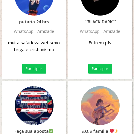
putaria 24 hrs
“`BLACK DARK“`
WhatsApp - Amizade
WhatsApp - Amizade
muita safadeza websexo
Entrem pfv
briga e cristianismo
Participar
Participar
Faça sua aposta
S.O.S família