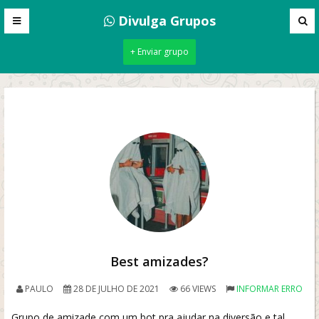
Divulga Grupos
+ Enviar grupo
Best amizades?
PAULO
28 DE JULHO DE 2021
66 VIEWS
INFORMAR ERRO
Grupo de amizade com um bot pra ajudar na diversão e tal