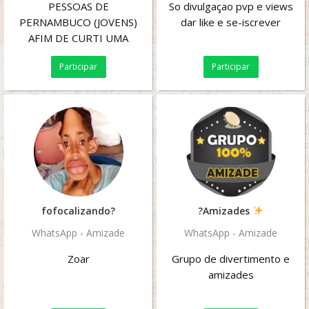
PESSOAS DE
So divulgaçao pvp e views
PERNAMBUCO (JOVENS)
dar like e se-iscrever
AFIM DE CURTI UMA
FESTINHA MUITO LOUCA
Participar
Participar
SO ACESA O LINK DATA DA
FESTA VAI SER 23/10
CASO...
fofocalizando?️
?Amizades
WhatsApp - Amizade
WhatsApp - Amizade
Zoar
Grupo de divertimento e
amizades