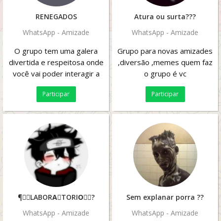
RENEGADOS
Atura ou surta???
WhatsApp - Amizade
WhatsApp - Amizade
O grupo tem uma galera
Grupo para novas amizades
divertida e respeitosa onde
,diversão ,memes quem faz
você vai poder interagir a
o grupo é vc
vontade e dar muitas
Participar
Participar
risadas , um grupo...
¶֎⃟LABORA⃢TORIO⃟⃤?
Sem explanar porra ??
WhatsApp - Amizade
WhatsApp - Amizade