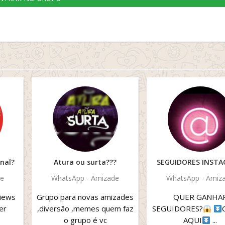
anal?
Atura ou surta???
SEGUIDORES INST
de
WhatsApp - Amizade
WhatsApp - Amiz
views
Grupo para novas amizades
QUER GANHA
er
,diversão ,memes quem faz
SEGUIDORES?
o grupo é vc
AQUI
...