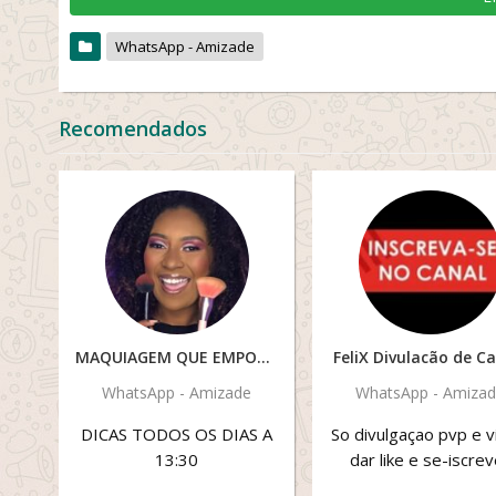
WhatsApp - Amizade
Recomendados
MAQUIAGEM QUE EMPODERA
FeliX Divulacão de C
WhatsApp - Amizade
WhatsApp - Amiza
DICAS TODOS OS DIAS A
So divulgaçao pvp e 
13:30
dar like e se-iscrev