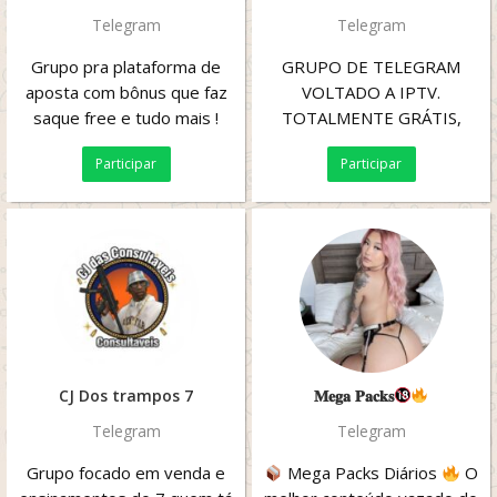
Telegram
Telegram
Grupo pra plataforma de
GRUPO DE TELEGRAM
aposta com bônus que faz
VOLTADO A IPTV.
saque free e tudo mais !
TOTALMENTE GRÁTIS,
Lançamentos chat aberto
SEM NENHUM TIPO DE
Participar
Participar
ao grupo stinger a...
COBRANÇA.
CJ Dos trampos 7
𝐌𝐞𝐠𝐚 𝐏𝐚𝐜𝐤𝐬
Telegram
Telegram
Grupo focado em venda e
Mega Packs Diários
O