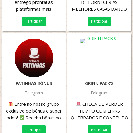
entrego pronta! as
DE FORNECER AS
plataformas mais
MELHORES CASAS DANDO
procuradas no momento,
BÔNUS DO MOMENTO,
Participar
Participar
raspadinha, caisa
CADASTRO/DEPÓSITO
misteriosa, cassinos...
PATINHAS BÔNUS
GRIFIN PACK'S
Telegram
Telegram
Entre no nosso grupo
CHEGA DE PERDER
exclusivo de bônus e super
TEMPO COM LINKS
odds!
Receba bônus no
QUEBRADOS E CONTÉUDO
cadastro e no depósito,
REPETIDO! Se você procura
Participar
Participar
apostas...
packs adultos de qualidade,