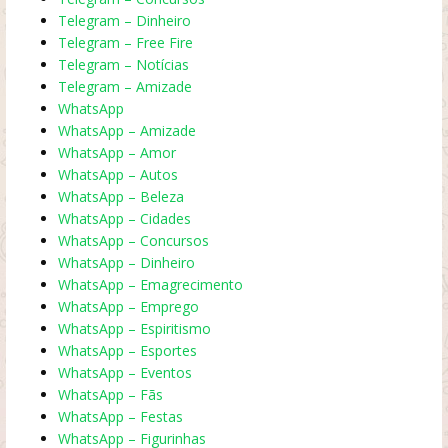
Telegram – Dinheiro
Telegram – Free Fire
Telegram – Notícias
Telegram – Amizade
WhatsApp
WhatsApp – Amizade
WhatsApp – Amor
WhatsApp – Autos
WhatsApp – Beleza
WhatsApp – Cidades
WhatsApp – Concursos
WhatsApp – Dinheiro
WhatsApp – Emagrecimento
WhatsApp – Emprego
WhatsApp – Espiritismo
WhatsApp – Esportes
WhatsApp – Eventos
WhatsApp – Fãs
WhatsApp – Festas
WhatsApp – Figurinhas