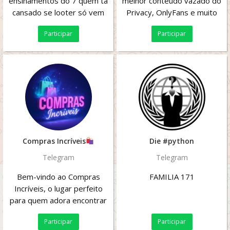
ensinamentos do 7 quem tá
melhor conteúdo vazado do
cansado se looter só vem
Privacy, OnlyFans e muito
aqui tem voz e vai aprender
mais, tudo em um só lugar.
Participar
Participar
muito
...
Compras Incríveis
Die #python
Telegram
Telegram
Bem-vindo ao Compras
FAMILIA 171
Incríveis, o lugar perfeito
para quem adora encontrar
promoções, descontos e
Participar
Participar
produtos de...