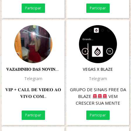
EM REDES SOCIAIS
Participar
Participar
NÓS TEMOS TODOS
SERVIÇOS...
𝐕𝐀𝐙𝐀𝐃𝐈𝐍𝐇𝐎 𝐃𝐀𝐒 𝐍𝐎𝐕𝐈𝐍𝐇𝐀𝐒 – 𝐕𝐈𝐏
VEGAS X BLAZE
Telegram
Telegram
𝐕𝐈𝐏 + 𝐂𝐀𝐋𝐋 𝐃𝐄 𝐕𝐈𝐃𝐄𝐎 𝐀𝐎
GRUPO DE SINAIS FREE DA
𝐕𝐈𝐕𝐎 𝐂𝐎𝐌...
BLAZE
VEM
CRESCER SUA MENTE
CONOSCO !
MENTORIA
Participar
Participar
E DICAS FREE !!!
...