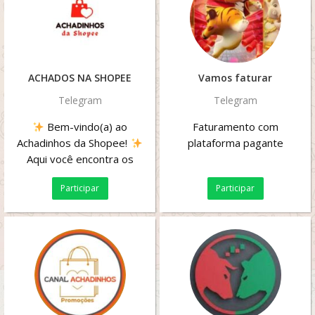
ACHADOS NA SHOPEE
Vamos faturar
Telegram
Telegram
Bem-vindo(a) ao
Faturamento com
Achadinhos da Shopee!
plataforma pagante
Aqui você encontra os
melhores produtos com
Participar
Participar
preços incríveis,...