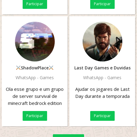
Participar
Participar
ShadowPlace
Last Day Games e Duvidas
WhatsApp - Games
WhatsApp - Games
Ola esse grupo e um grupo
Ajudar os jogares de Last
de server survival de
Day durante a temporada
minecraft bedrock edition
versao 1.16.210.05 com
Participar
Participar
raids,clas e muito...