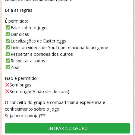
Leia as regras
É permitido:
.
Falar sobre o jogo
.
Dar dicas
.
Localizações de Easter eggs
.
Links ou vídeos de YouTube relacionado ao game
.
Respeitar a opiniões dos outros
.
Respeitar a todos
.
Zoar
Não é permitido:
Sem brigas
Sem xingar(A não ser de zoas)
O conceito do grupo é compartilhar a experiência e
conhecimento sobre o jogo.
Seja bem vindo(a)???
ENTRAR NO GRUPO