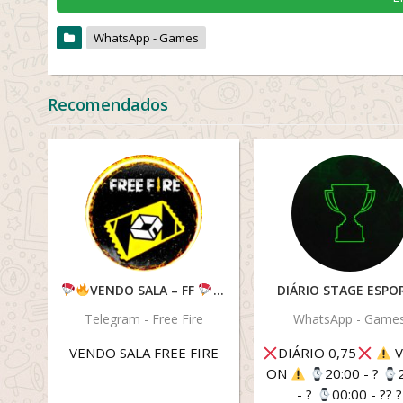
WhatsApp - Games
Recomendados
VENDO SALA – FF
DIÁRIO STAGE ESPO
Telegram - Free Fire
WhatsApp - Game
VENDO SALA FREE FIRE
DIÁRIO 0,75
V
ON
20:00 - ?
- ?
00:00 - ??
?