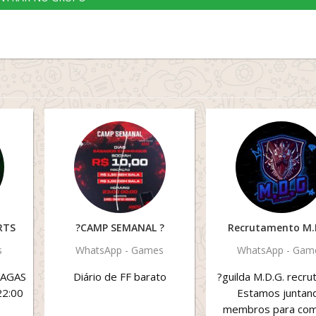
RTS
?CAMP SEMANAL ?
Recrutamento M.
s
WhatsApp - Games
WhatsApp - Gam
AGAS
Diário de FF barato
?guilda M.D.G. recru
22:00
Estamos juntan
membros para com