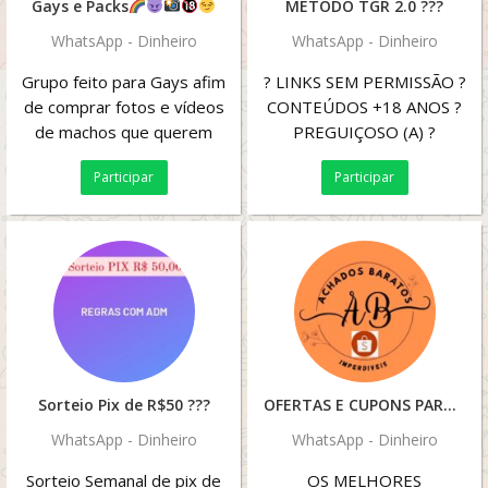
Gays e Packs
MÉTODO TGR 2.0 ???
WhatsApp - Dinheiro
WhatsApp - Dinheiro
Grupo feito para Gays afim
? LINKS SEM PERMISSÃO ?
de comprar fotos e vídeos
CONTEÚDOS +18 ANOS ?
de machos que querem
PREGUIÇOSO (A) ?
ganhar dinheiro
BULLYING, XINGAMENTOS
Participar
Participar
satisfazendo seus desejos
PESSOAS QUE ESTA
e...
AQUI PRA...
Sorteio Pix de R$50 ???
OFERTAS E CUPONS PARCEIRA DAS MELHORES
WhatsApp - Dinheiro
WhatsApp - Dinheiro
Sorteio Semanal de pix de
OS MELHORES