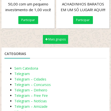
50,00 com um pequeno
ACHADINHOS BARATOS
investimento de 1,00 você
EM UM SÓ LUGAR! AQUI!!!
pode ganhar 50x mais. E
Participar
Participar
ainda concorre a...
Mais grupos
CATEGORIAS
Sem Catedoria
Telegram
Telegram – Cidades
Telegram – Concursos
Telegram – Dinheiro
Telegram – Free Fire
Telegram – Notícias
Telegram – Amizade