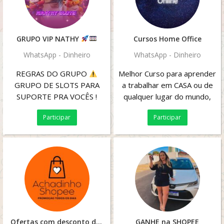
GRUPO VIP NATHY
Cursos Home Office
WhatsApp - Dinheiro
WhatsApp - Dinheiro
REGRAS DO GRUPO
Melhor Curso para aprender
GRUPO DE SLOTS PARA
a trabalhar em CASA ou de
SUPORTE PRA VOCÊS !
qualquer lugar do mundo,
*BRINCADEIRAS E
utilizando a internet pelo
Participar
Participar
PREMIAÇÕES* • PRINT DE
celular ou...
GANHOS...
Ofertas com desconto da shops
GANHE na SHOPEE