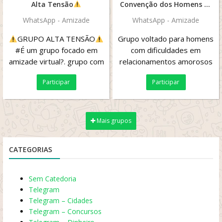
Alta Tensão
Convenção dos Homens Betas.
WhatsApp - Amizade
WhatsApp - Amizade
GRUPO ALTA TENSÃO
Grupo voltado para homens
#É um grupo focado em
com dificuldades em
amizade virtual?. grupo com
relacionamentos amorosos
Regras?‍? #Qualquer
com mulheres!! Se você tem
Participar
Participar
suspeita nós...
esse problema venha...
Mais grupos
CATEGORIAS
Sem Catedoria
Telegram
Telegram – Cidades
Telegram – Concursos