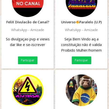
FeliX Divulacão de Canal?
Universo
Paralelo (U.P)
WhatsApp - Amizade
WhatsApp - Amizade
So divulgaçao pvp e views
Seja Bem Vindo aq a
dar like e se-iscrever
constituição não é valida
Proibido Mulher/homem
com mimi Se não aguenta
Participar
Participar
saia Proibido voce