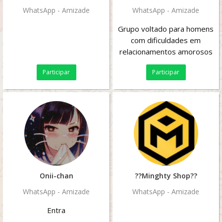
WhatsApp - Amizade
WhatsApp - Amizade
Grupo voltado para homens
com dificuldades em
relacionamentos amorosos
com mulheres!! Se você tem
Participar
Participar
esse problema venha...
Onii-chan
??Minghty Shop??
WhatsApp - Amizade
WhatsApp - Amizade
Entra