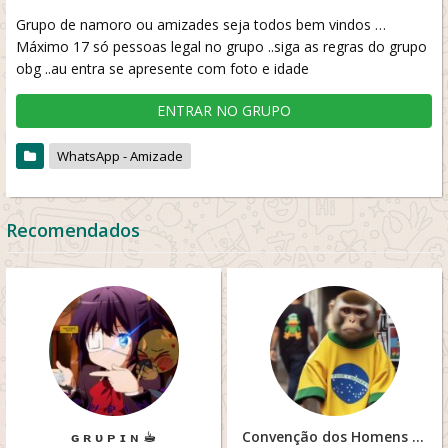
Grupo de namoro ou amizades seja todos bem vindos …
Máximo 17 só pessoas legal no grupo ..siga as regras do grupo
obg ..au entra se apresente com foto e idade
ENTRAR NO GRUPO
WhatsApp - Amizade
Recomendados
ɢ ʀ ᴜ ᴘ ɪ ɴ ☕︎
Convenção dos Homens Betas.