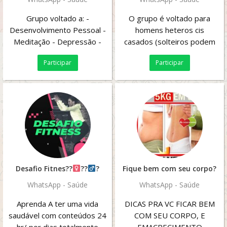
Grupo voltado a: -
O grupo é voltado para
Desenvolvimento Pessoal -
homens heteros cis
Meditação - Depressão -
casados (solteiros podem
Ansiedade - Estresse -
receber uma exceção
Participar
Participar
angústia -...
especial) praticantes e...
Desafio Fitnes??‍
??‍
?
Fique bem com seu corpo?️
WhatsApp - Saúde
WhatsApp - Saúde
Aprenda A ter uma vida
DICAS PRA VC FICAR BEM
saudável com conteúdos 24
COM SEU CORPO, E