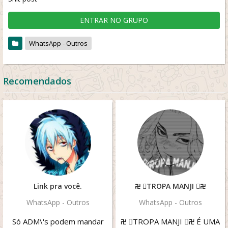
ENTRAR NO GRUPO
WhatsApp - Outros
Recomendados
Link pra você.
࿖ ⃟TROPA MANJI ⃟࿖
WhatsApp - Outros
WhatsApp - Outros
Só ADM\'s podem mandar
࿖ ⃟TROPA MANJI ⃟࿖ É UMA