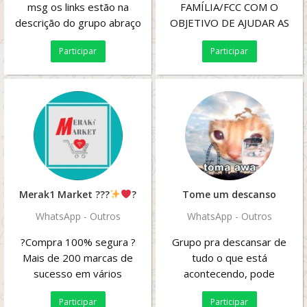
msg os links estão na
FAMÍLIA/FCC COM O
descrição do grupo abraço
OBJETIVO DE AJUDAR AS
pra todos
PESSOAS DA WEB,E PUNIR
Participar
Participar
AQUELES QUE...
Merak1 Market ?
??
?
Tome um descanso
WhatsApp - Outros
WhatsApp - Outros
?Compra 100% segura ?
Grupo pra descansar de
Mais de 200 marcas de
tudo o que está
sucesso em vários
acontecendo, pode
segmentos ?Cupons de
desabafar e escrever o que
Participar
Participar
desconto nas maiores e-
quiser, também pode enviar