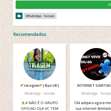
E
WhatsApp - Sociais
Recomendados
τяιαgєм
|♔ρs's♔|
INTERNET ILIMITAD
WhatsApp - Sociais
WhatsApp - Sociai
A NÃO É O GRUPO
Olá adquira agora m
OFICIAL! OLA VC TEM
sua Internet ilimitada