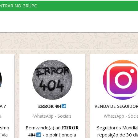
NTRAR NO GRUPO
A ?
𝐄𝐑𝐑𝐎𝐑 𝟒𝟎𝟒
s
WhatsApp - Sociais
WhatsApp - Socia
esmo
Bem-vindo(a) ao 𝐄𝐑𝐑𝐎𝐑
Seguidores Mundia
 via
𝟒𝟎𝟒
- o point onde a
reposição de 30 d