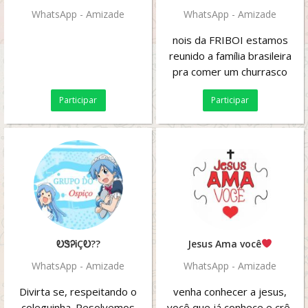
WhatsApp - Amizade
WhatsApp - Amizade
nois da FRIBOI estamos
reunido a família brasileira
pra comer um churrasco
com carne com papelão os
Participar
Participar
primeiros que ...
ᎧᏕᎮᎥÇᎧ??
Jesus Ama você
WhatsApp - Amizade
WhatsApp - Amizade
Divirta se, respeitando o
venha conhecer a jesus,
coleguinha. Resolvemos
você que já conhece e crê,