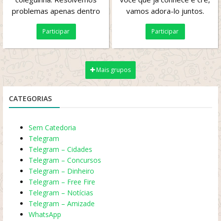
problemas apenas dentro
vamos adora-lo juntos.
do grupo, conversas fora
Participar
Participar
daqui não podemos...
Mais grupos
CATEGORIAS
Sem Catedoria
Telegram
Telegram – Cidades
Telegram – Concursos
Telegram – Dinheiro
Telegram – Free Fire
Telegram – Notícias
Telegram – Amizade
WhatsApp