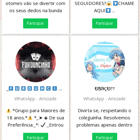
otomes vão se divertir com
SEGUIDORES?
CHAME
os seus dedos na bunda
AQUI
...
Participar
Participar
_
_
ᎧᏕᎮᎥÇᎧ??
WhatsApp - Amizade
WhatsApp - Amizade
*Grupo para Maiores de
Divirta se, respeitando o
18 anos.*
*_➤ ◈ De sua
coleguinha. Resolvemos
Preferência:_*:
_Entrou
problemas apenas dentro
No Grupo SE Quiser se...
do grupo, conversas fora
Participar
Participar
daqui não podemos...