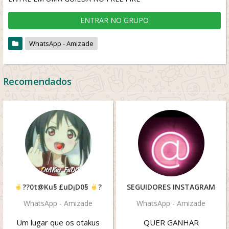
ENTRAR NO GRUPO
WhatsApp - Amizade
Recomendados
??0t@Ku§ £uD¡D0§
?
SEGUIDORES INSTAGRAM
WhatsApp - Amizade
WhatsApp - Amizade
Um lugar que os otakus
QUER GANHAR