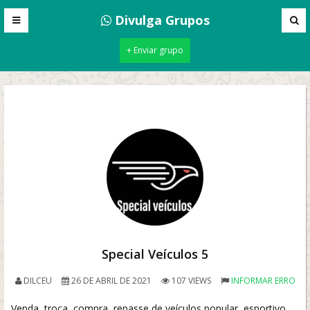
Divulga Grupos
+ Enviar grupo
Special Veículos 5
DILCEU
26 DE ABRIL DE 2021
107 VIEWS
INFORMAR ERRO
Venda, troca, compra, repasse de veículos popular, esportivo,