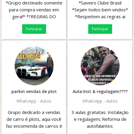
*Grupo destinado somente
*Saveiro Clube Brasil
para compra vendas em
*Sejam todos bem vindos*
geral* *?REGRAS DO
*Respeitem as regras ai
GEUPO?* *?Proibido Notas
blz* ???????????? ● Proibido
Participar
Participar
Fackes* *?Proibido...
qualquer...
parkin vendas de plot
Aula:Inst & regulagem????
WhatsApp - Autos
WhatsApp - Autos
Grupo dedicado a vendas
3 aulas gratuitas. Instalação
de carro é plots, aqui você
e regulagem; Reforma de
faz encomenda de carros é
autofalantes;
de plots.
Madeiramento; Aproveitee