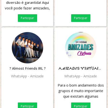
diversão é garantida! Aqui
você pode fazer amizades,
bater um papo
Participar
Participar
descontraído, flertar,...
? Almost Friends IRL ?
ᗅℳⅈℤᗅⅅℰՏ ᏉⅈℛͲႮᗅⅈՏ 24 ℍℛՏ ?
WhatsApp - Amizade
WhatsApp - Amizade
Para o bom andamento dos
grupos é muito importante
que existam algumas
condições, por isso nossa
Participar
Participar
equipe se esforça...