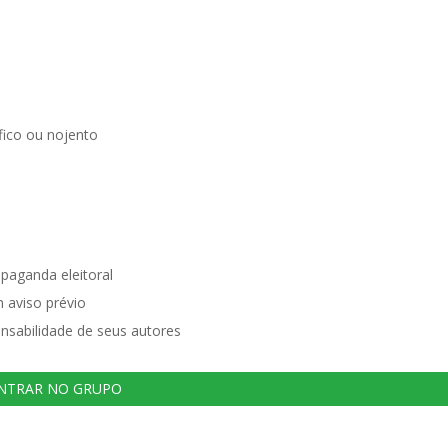
ico ou nojento
opaganda eleitoral
 aviso prévio
nsabilidade de seus autores
NTRAR NO GRUPO