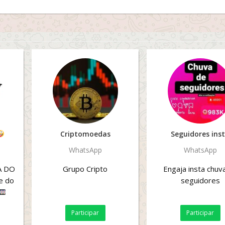
Criptomoedas
Seguidores ins
WhatsApp
WhatsApp
A DO
Grupo Cripto
Engaja insta chuv
e do
seguidores
om
Participar
Participar
...