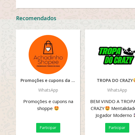
Recomendados
Promoções e cupons da Shoppe
TROPA DO CRAZY
WhatsApp
WhatsApp
Promoções e cupons na
BEM VINDO A TROP
shoppe
CRAZY
Mentalidad
Jogador Moderno
Aprenda a jogar c
Participar
Participar
consciência, controlar