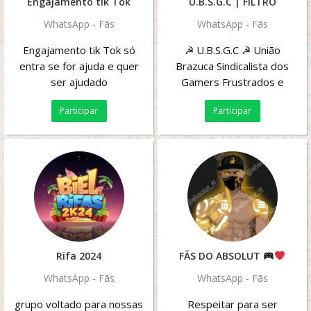
Engajamento tik Tok
U.B.S.G.C | FILTRO
WhatsApp - Fãs
WhatsApp - Fãs
Engajamento tik Tok só
☭ U.B.S.G.C ☭ União
entra se for ajuda e quer
Brazuca Sindicalista dos
ser ajudado
Gamers Frustrados e
CLTiros Mal Pagos É o
Participar
Participar
seguinte maloqueiro,...
Rifa 2024
FÃS DO ABSOLUT
WhatsApp - Fãs
WhatsApp - Fãs
grupo voltado para nossas
Respeitar para ser