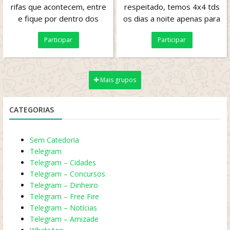
rifas que acontecem, entre
respeitado, temos 4x4 tds
e fique por dentro dos
os dias a noite apenas para
resultados da nossa mais
diversão.
Participar
Participar
recente rifa, são...
Mais grupos
CATEGORIAS
Sem Catedoria
Telegram
Telegram – Cidades
Telegram – Concursos
Telegram – Dinheiro
Telegram – Free Fire
Telegram – Notícias
Telegram – Amizade