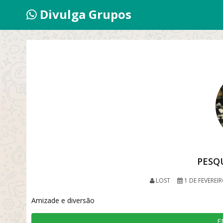
Divulga Grupos
PESQ
LOST
1 DE FEVEREI
Amizade e diversão
E