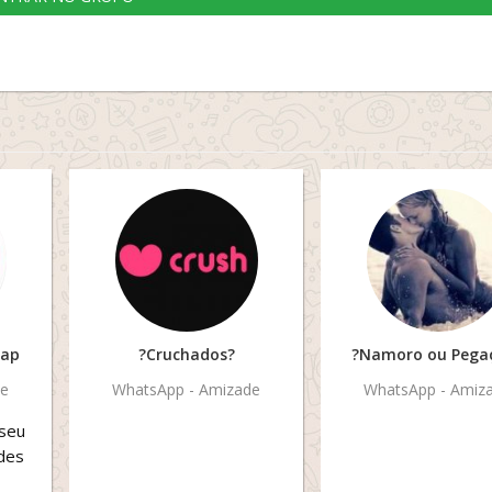
zap
?Cruchados?
?Namoro ou Pega
de
WhatsApp - Amizade
WhatsApp - Amiz
 seu
des