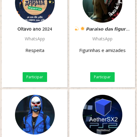
𝖮𝗂𝗍𝖺𝗏𝗈 𝖺𝗇𝗈 2024
𝙋𝙖𝙧𝙖í𝙨𝙤 𝙙𝙖𝙨 𝙛𝙞𝙜𝙪𝙧𝙞𝙣𝙝𝙖𝙨
WhatsApp
WhatsApp
Respeita
Figurinhas e amizades
Participar
Participar