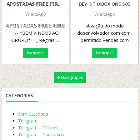
𝔸ℙ𝕆𝕊𝕋𝔸𝔻𝔸𝕊 𝔽ℝ𝔼𝔼 𝔽𝕀ℝ𝔼 -
DEV KIT (XBOX ONE S/X)
WhatsApp
WhatsApp
𝔸ℙ𝕆𝕊𝕋𝔸𝔻𝔸𝕊 𝔽ℝ𝔼𝔼 𝔽𝕀ℝ𝔼
ativação do modo
_-- *BEM VINDOS AO
desenvolvedor com adm,
GRUPO* --_ Regras: ...
permitido vendas com
permissão dos adms,sejam
Participar
Participar
bem vindos!
Mais grupos
CATEGORIAS
Sem Catedoria
Telegram
Telegram – Cidades
Telegram – Concursos