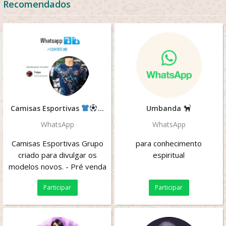
Recomendados
Camisas Esportivas
Umbanda
WhatsApp
WhatsApp
Camisas Esportivas Grupo
para conhecimento
criado para divulgar os
espiritual
modelos novos. - Pré venda
e Pronta entrega. - Somos
Participar
Participar
de...