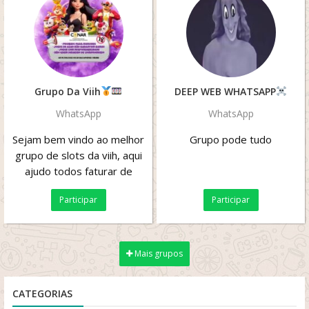
Grupo Da Viih
DEEP WEB WHATSAPP
WhatsApp
WhatsApp
Sejam bem vindo ao melhor
Grupo pode tudo
grupo de slots da viih, aqui
ajudo todos faturar de
graça, meia banca, sorteio,
Participar
Participar
brincadeira...
Mais grupos
CATEGORIAS