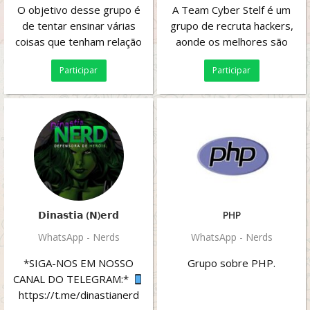
O objetivo desse grupo é
A Team Cyber Stelf é um
de tentar ensinar várias
grupo de recruta hackers,
coisas que tenham relação
aonde os melhores são
com cultura, arte, ciência,
recrutados para a oficial, o
Participar
Participar
tecnologia...
grupo é pequeno...
𝗗𝗶𝗻𝗮𝘀𝘁𝗶𝗮 (𝗡)𝗲𝗿𝗱
PHP
WhatsApp - Nerds
WhatsApp - Nerds
*SIGA-NOS EM NOSSO
Grupo sobre PHP.
CANAL DO TELEGRAM:*
https://t.me/dinastianerd