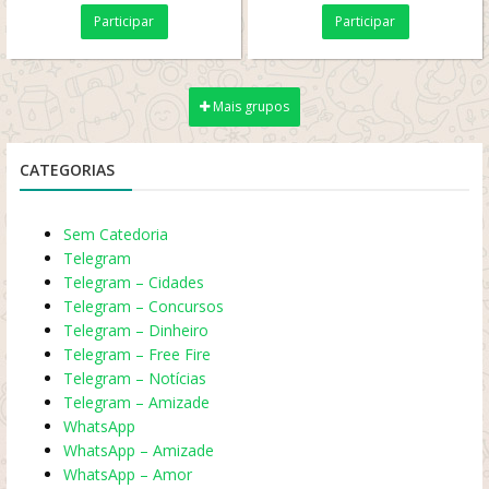
Bem-vindos a *Dinastia
Participar
Participar
(N)erd*! Grupo focado...
Mais grupos
CATEGORIAS
Sem Catedoria
Telegram
Telegram – Cidades
Telegram – Concursos
Telegram – Dinheiro
Telegram – Free Fire
Telegram – Notícias
Telegram – Amizade
WhatsApp
WhatsApp – Amizade
WhatsApp – Amor