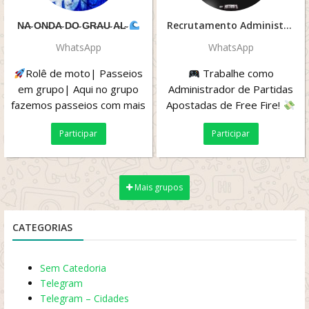
N̴A̴ O̴N̴D̴A̴ D̴O̴ G̴R̴A̴U̴ A̴L̴
Recrutamento Administrador 4K4
WhatsApp
WhatsApp
Rolê de moto| Passeios
Trabalhe como
em grupo| Aqui no grupo
Administrador de Partidas
fazemos passeios com mais
Apostadas de Free Fire!
de 100 pessoas num rolê.
Ganhe R\\$500 por mês
Participar
Participar
Somos de...
após o período de...
Mais grupos
CATEGORIAS
Sem Catedoria
Telegram
Telegram – Cidades