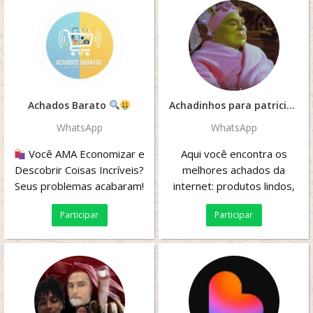
Achados Barato
Achadinhos para patricinhas
WhatsApp
WhatsApp
Você AMA Economizar e
Aqui você encontra os
Descobrir Coisas Incríveis?
melhores achados da
Seus problemas acabaram!
internet: produtos lindos,
Apresentamos o [ACHADOS
úteis e com preços que
Participar
Participar
BARATOS ] ...
valem MUITO a pena!...