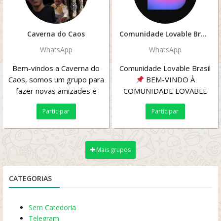
Caverna do Caos
Comunidade Lovable Brasil
WhatsApp
WhatsApp
Bem-vindos a Caverna do
Comunidade Lovable Brasil
Caos, somos um grupo para
BEM-VINDO À
fazer novas amizades e
COMUNIDADE LOVABLE
discutir gostos musicais
BRASIL
Seja muito bem-
Participar
Participar
(principalmente rock)...
vindo(a)! Essa...
Mais grupos
CATEGORIAS
Sem Catedoria
Telegram