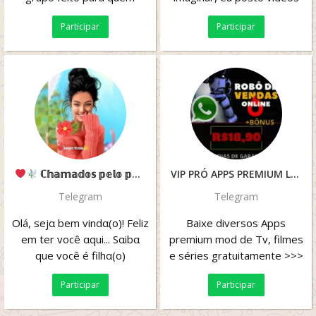
busca desejo, sedução e
gozando, transando com
Participar
Participar
conteúdo adulto...
homens, fazendo anal,...
ℂ𝕙𝕒𝕞𝕒𝕕𝕠𝕤 𝕡𝕖𝕝𝕠 𝕡𝕒𝕚
(C&E)
VIP PRÓ APPS PREMIUM LIBERADO FREE
Telegram
Telegram
Olá, sejα bem vindα(o)! Feliz
Baixe diversos Apps
em ter você αqui... Sαibα
premium mod de Tv, filmes
que você é filhα(o)
e séries gratuitamente >>>
αmαdα(o) de Deus.
Participar
Participar
“Estamos...