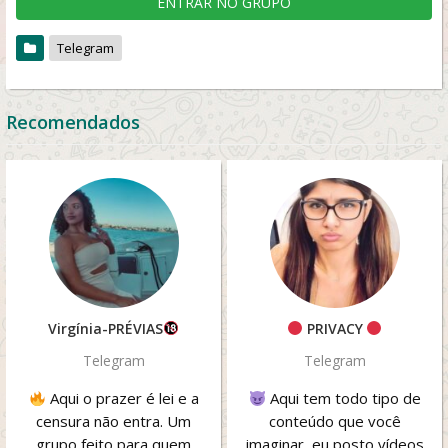
ENTRAR NO GRUPO
Telegram
Recomendados
Virgínia-PRÉVIAS
PRIVACY
Telegram
Telegram
Aqui o prazer é lei e a
Aqui tem todo tipo de
censura não entra. Um
conteúdo que você
grupo feito para quem
imaginar, eu posto vídeos