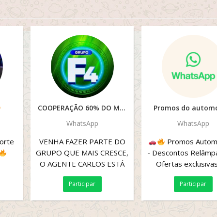
COOPERAÇÃO 60% DO MONTANTE
Promos do automo
WhatsApp
WhatsApp
orte
VENHA FAZER PARTE DO
Promos Autom
GRUPO QUE MAIS CRESCE,
- Descontos Relâm
O AGENTE CARLOS ESTÁ
Ofertas exclusiva
ON-LINE E RECRUTANDO!
peças, acessório
Participar
Participar
PLATAFORMAS
produtos...
LEGALIZADAS É...