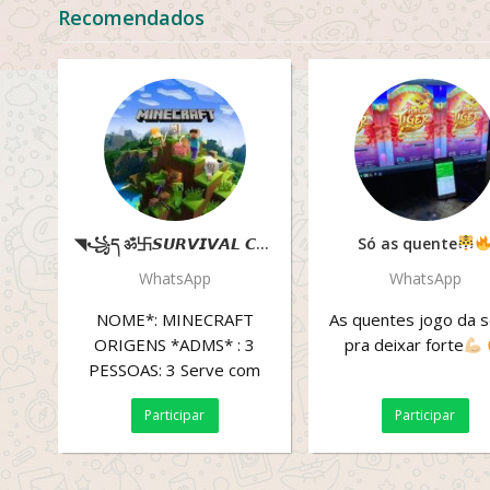
Recomendados
◥꧁ད ॐ卐𝙎𝙐𝙍𝙑𝙄𝙑𝘼𝙇 𝘾𝙍𝘼𝙁𝙏 卐ॐ ཌ꧂◤
Só as quente
WhatsApp
WhatsApp
NOME*: MINECRAFT
As quentes jogo da s
ORIGENS *ADMS* : 3
pra deixar forte
PESSOAS: 3 Serve com
sistema de coins •IP
Participar
Participar
138.201.48.55 •PORTA...