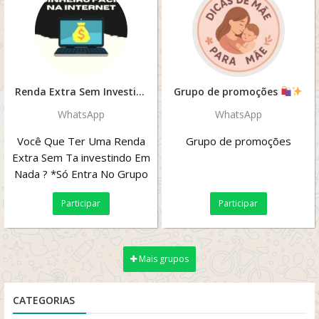
Renda Extra Sem Investimento
Grupo de promoções
WhatsApp
WhatsApp
Você Que Ter Uma Renda
Grupo de promoções
Extra Sem Ta investindo Em
Nada ? *Só Entra No Grupo
Que Nos Te Passa As
Participar
Participar
Informações Tudo...
Mais grupos
CATEGORIAS