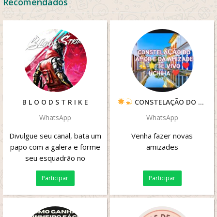
Recomendados
B L O O D S T R I K E
CONSTELAÇÃO DO AMOR
WhatsApp
WhatsApp
Divulgue seu canal, bata um
Venha fazer novas
papo com a galera e forme
amizades
seu esquadrão no
bloodstrike
Participar
Participar