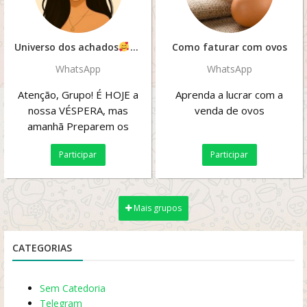
Universo dos achados
Como faturar com ovos
WhatsApp
WhatsApp
Atenção, Grupo! É HOJE a
Aprenda a lucrar com a
nossa VÉSPERA, mas
venda de ovos
amanhã Preparem os
corações e os carrinhos! A
Participar
Participar
partir de **[: 00h00,...
Mais grupos
CATEGORIAS
Sem Catedoria
Telegram