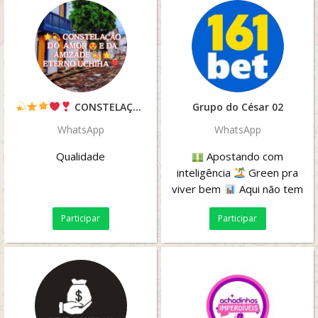
CONSTELAÇÃO
DO AMOR
Grupo do César 02
E DA AMIZADE
WhatsApp
WhatsApp
Qualidade
Apostando com
inteligência
Green pra
viver bem
Aqui não tem
sorte, tem estratégia!
Participar
Participar