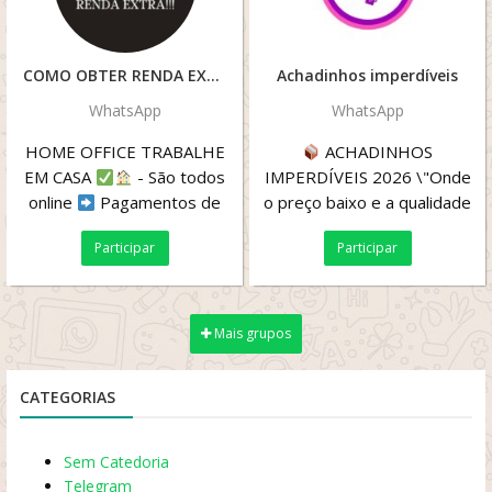
COMO OBTER RENDA EXTRA
Achadinhos imperdíveis
WhatsApp
WhatsApp
HOME OFFICE TRABALHE
ACHADINHOS
EM CASA
- São todos
IMPERDÍVEIS 2026 \"Onde
online
Pagamentos de
o preço baixo e a qualidade
R$ 525 a R$ 1.125,00! a
se encontram!
Participar
Participar
cada 15 dias ...
Promoções diárias...
Mais grupos
CATEGORIAS
Sem Catedoria
Telegram