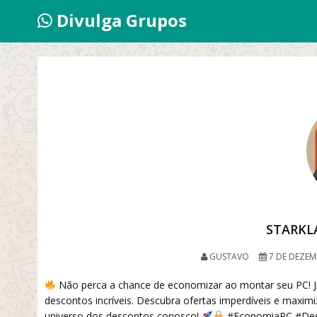
Divulga Grupos
STARKL
GUSTAVO
7 DE DEZEM
Não perca a chance de economizar ao montar seu PC! J
descontos incríveis. Descubra ofertas imperdíveis e max
universo dos descontos conosco!
#EconomiaPC #De