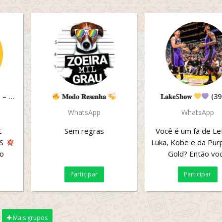
ENOS
𝐌𝐨𝐝𝐨 𝐑𝐞𝐬𝐞𝐧𝐡𝐚
𝐋𝐚𝐤𝐞S𝐡𝐨𝐰
(39
WhatsApp
WhatsApp
E
Sem regras
Você é um fã de Le
AS
Luka, Kobe e da Pur
o
Gold? Então vo
encontrou o lugar c
Participar
Participar
go,
Nosso grupo é um
Mais grupos