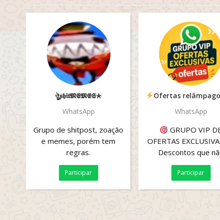
ঔৣ𝖘𝖍𝖎𝖙𝕸𝕰𝕸𝕰𝕾✯
Ofertas relâmpago – GASTEI M
WhatsApp
WhatsApp
Grupo de shitpost, zoação
GRUPO VIP D
e memes, porém tem
OFERTAS EXCLUSIV
regras.
Descontos que nã
aparecem no feed!
Participar
Participar
Promoções relâmpa
cupons...