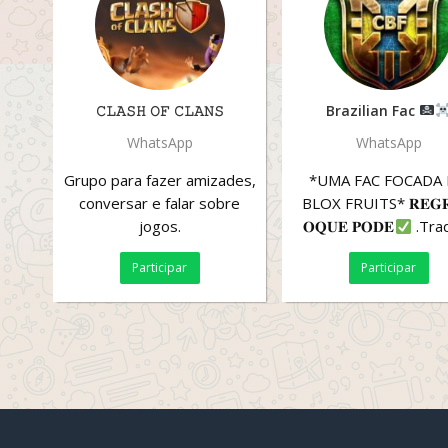
𝙲𝙻𝙰𝚂𝙷 𝙾𝙵 𝙲𝙻𝙰𝙽𝚂
Brazilian Fac
WhatsApp
WhatsApp
Grupo para fazer amizades,
*UMA FAC FOCADA
conversar e falar sobre
BLOX FRUITS* 𝐑𝐄𝐆𝐑
jogos.
𝐎𝐐𝐔𝐄 𝐏𝐎𝐃𝐄
.Trad
Participar
Participar