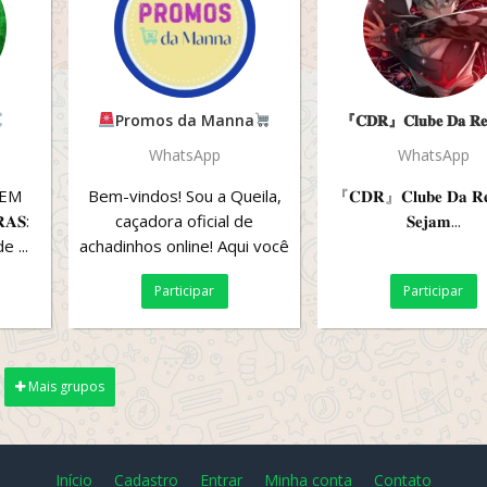
Promos da Manna
『𝐂𝐃𝐑』𝐂𝐥𝐮𝐛𝐞 𝐃𝐚 𝐑𝐞𝐯
WhatsApp
WhatsApp
 EM
Bem-vindos! Sou a Queila,
『𝐂𝐃𝐑』𝐂𝐥𝐮𝐛𝐞 𝐃𝐚 𝐑𝐞
𝐀𝐒:
caçadora oficial de
𝐒𝐞𝐣𝐚𝐦...
e ...
achadinhos online! Aqui você
vai encontrar ofertas
Participar
Participar
imperdíveis,...
Mais grupos
Início
Cadastro
Entrar
Minha conta
Contato