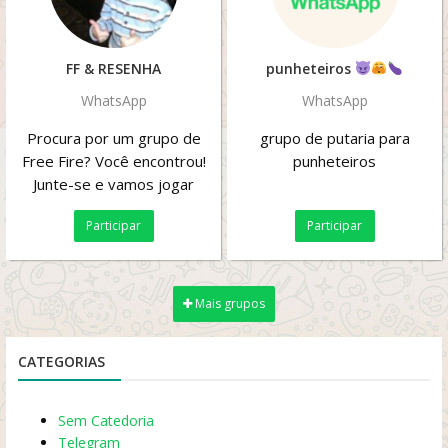
FF & RESENHA
punheteiros
WhatsApp
WhatsApp
Procura por um grupo de
grupo de putaria para
Free Fire? Você encontrou!
punheteiros
Junte-se e vamos jogar
salas, cs, ranqueada e muito
Participar
Participar
mais juntos!...
Mais grupos
CATEGORIAS
Sem Catedoria
Telegram