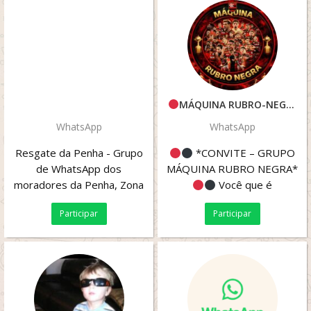
MÁQUINA RUBRO-NEGRA
WhatsApp
WhatsApp
Resgate da Penha - Grupo
*CONVITE – GRUPO
de WhatsApp dos
MÁQUINA RUBRO NEGRA*
moradores da Penha, Zona
Você que é
Leste de São Paulo. Uma
FLAMENGUISTA de
Participar
Participar
comunidade para discutir...
verdade, venha fazer parte
do...