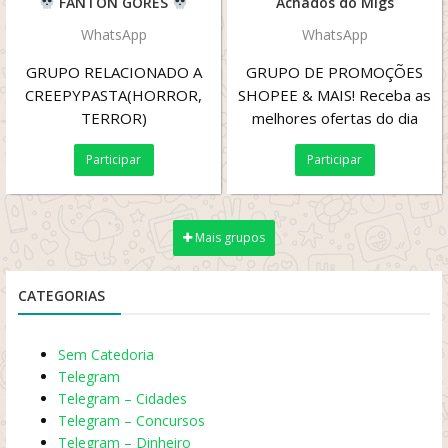
FANTON GORES
Achados do Migs
WhatsApp
WhatsApp
GRUPO RELACIONADO A
GRUPO DE PROMOÇÕES
CREEPYPASTA(HORROR,
SHOPEE & MAIS! Receba as
TERROR)
melhores ofertas do dia
direto no seu celular!
Participar
Participar
Produtos com grandes...
Mais grupos
CATEGORIAS
Sem Catedoria
Telegram
Telegram – Cidades
Telegram – Concursos
Telegram – Dinheiro