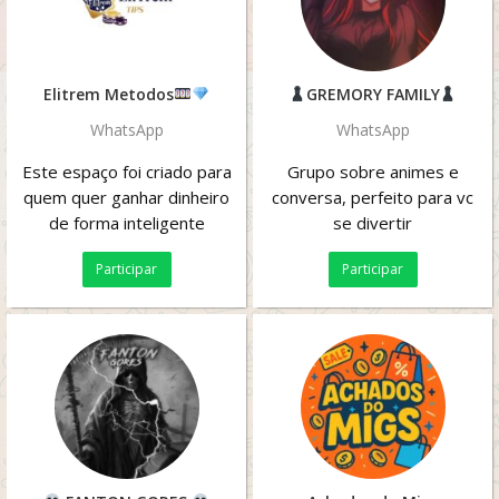
Elitrem Metodos
GREMORY FAMILY
WhatsApp
WhatsApp
Este espaço foi criado para
Grupo sobre animes e
quem quer ganhar dinheiro
conversa, perfeito para vc
de forma inteligente
se divertir
através de métodos,
Participar
Participar
estratégias em...