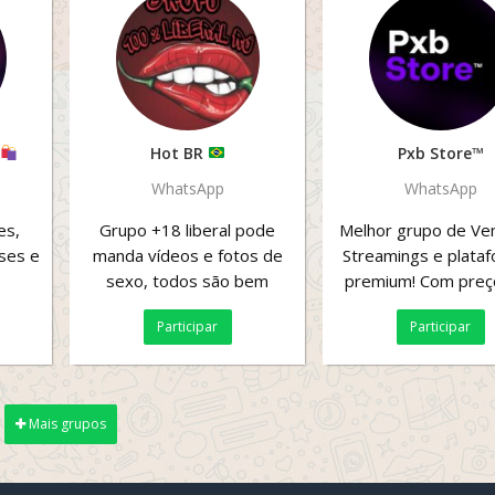
Hot BR
Pxb Store™
WhatsApp
WhatsApp
es,
Grupo +18 liberal pode
Melhor grupo de Ve
ses e
manda vídeos e fotos de
Streamings e plata
sexo, todos são bem
premium! Com preç
vindos, as meninas podem
cabe dentro do seu 
Participar
Participar
posta os conteúdos tbm...
Ass: Pxb Store
Mais grupos