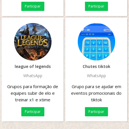
de janeiro. Esporte,
Participar
Participar
cultura,...
league of legends
Chutes tiktok
WhatsApp
WhatsApp
Grupos para formação de
Grupo para se ajudar em
equipes subir de elo e
eventos promocionais do
treinar x1 e xtime
tiktok
Participar
Participar