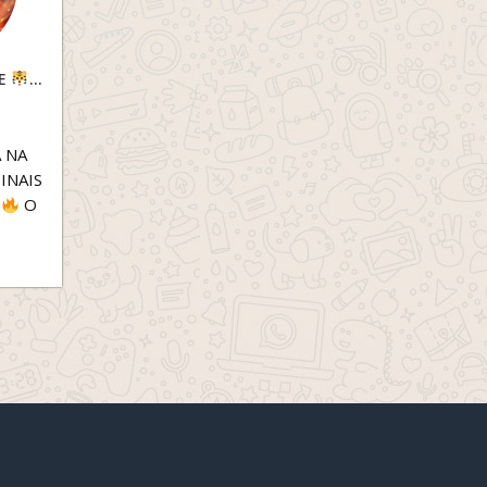
TE
 NA
INAIS
O
NTRA
00%