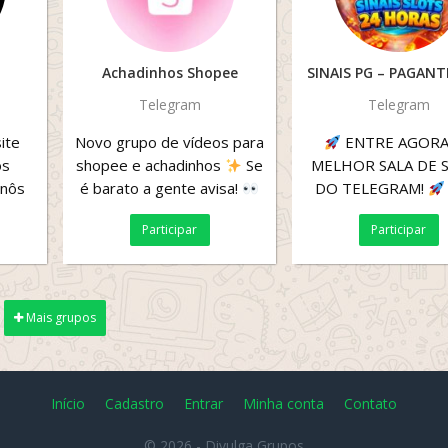
Achadinhos Shopee
SINAIS PG – PAGAN
Telegram
Telegram
ite
Novo grupo de vídeos para
ENTRE AGORA
os
shopee e achadinhos
Se
MELHOR SALA DE S
rnôs
é barato a gente avisa!
DO TELEGRAM!
, com
Grupo dos caçadores de...
QUE VOCÊ ENCO
Participar
Participar
de...
AQUI:
Sala 1
gratuita ...
Mais grupos
Início
Cadastro
Entrar
Minha conta
Contato
© 2026 -
Divulga Grupos