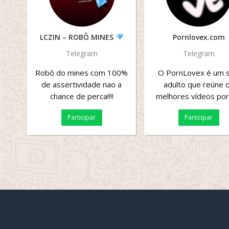
LCZIN – ROBÔ MINES
Pornlovex.com
Telegram
Telegram
Robô do mines com 100%
O PornLovex é um s
de assertividade nao a
adulto que reúne 
chance de perca!!!!
melhores vídeos po
gratuitos da internet
Participar
Participar
cenas em alta qualida