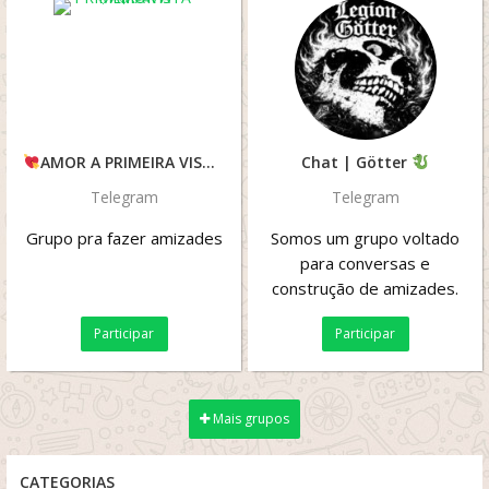
AMOR A PRIMEIRA VISTA
Chat | Götter
Telegram
Telegram
Grupo pra fazer amizades
Somos um grupo voltado
para conversas e
construção de amizades.
Eventualmente, realizamos
Participar
Participar
sorteios — como prêmios...
Mais grupos
CATEGORIAS