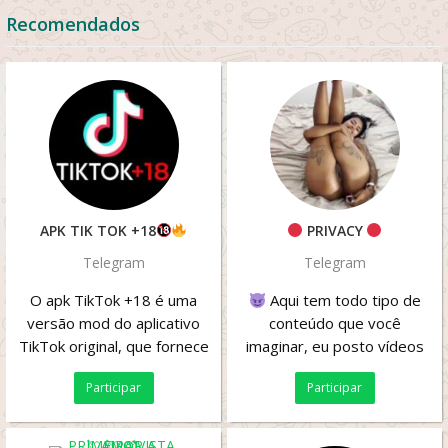
Recomendados
APK TIK TOK +18
PRIVACY
Telegram
Telegram
O apk TikTok +18 é uma
Aqui tem todo tipo de
versão mod do aplicativo
conteúdo que você
TikTok original, que fornece
imaginar, eu posto vídeos
acesso a alguns conteúdos
gozando, transando com
Participar
Participar
adultos...
homens, fazendo anal,...