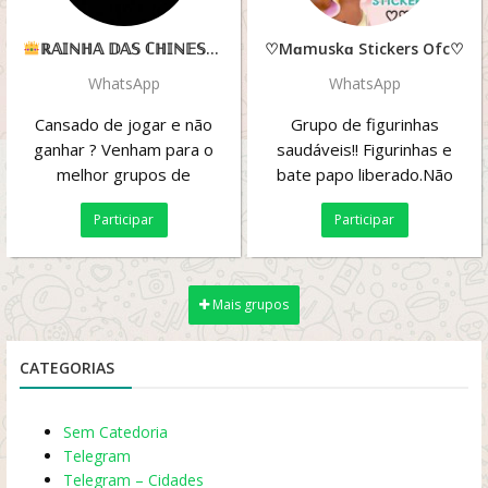
ℝ𝔸𝕀ℕℍ𝔸 𝔻𝔸𝕊 ℂℍ𝕀ℕ𝔼𝕊𝔸𝕊 𝔽ℝ𝔼𝔼 & 𝕃𝔸ℕℂ̧𝔸𝕄𝔼ℕ𝕋𝕆
♡Mɑmuskɑ Stickers Ofc♡
WhatsApp
WhatsApp
Cansado de jogar e não
Grupo de figurinhas
ganhar ? Venham para o
saudáveis!! Figurinhas e
melhor grupos de
bate papo liberado.Não
lançamentos chinesas todos
pode qualquer tipo de
Participar
Participar
os lançamentos são
vídeos ou qualquer tipo...
testado...
Mais grupos
CATEGORIAS
Sem Catedoria
Telegram
Telegram – Cidades