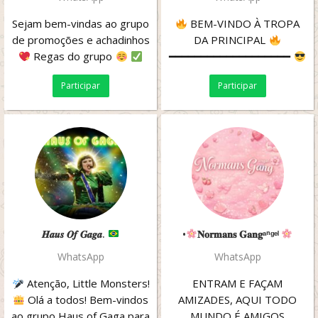
Sejam bem-vindas ao grupo
BEM-VINDO À TROPA
de promoções e achadinhos
DA PRINCIPAL
Regas do grupo
━━━━━━━━━━━━━━━━━━━
Respeitar a privacidade
Respeito •...
Participar
Participar
dos...
𝑯𝒂𝒖𝒔 𝑶𝒇 𝑮𝒂𝒈𝒂.
•
𝐍𝐨𝐫𝐦𝐚𝐧𝐬 𝐆𝐚𝐧𝐠ᵃⁿᵍᵉˡ
WhatsApp
WhatsApp
Atenção, Little Monsters!
ENTRAM E FAÇAM
Olá a todos! Bem-vindos
AMIZADES, AQUI TODO
ao grupo Haus of Gaga para
MUNDO É AMIGOS