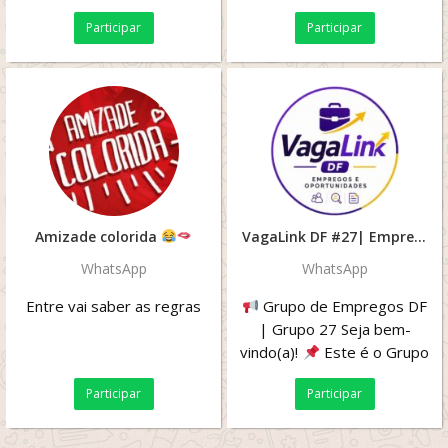
do insta Engaja
para aquelas comprinhas
Participar
Participar
perfeitas e...
Amizade colorida
VagaLink DF #27| Empregos e Oportunidades
WhatsApp
WhatsApp
Entre vai saber as regras
Grupo de Empregos DF
| Grupo 27 Seja bem-
vindo(a)!
Este é o Grupo
27 da nossa rede de
Participar
Participar
empregos.
...