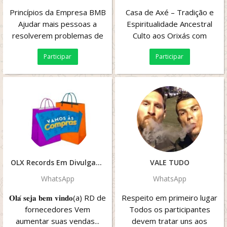
Princípios da Empresa BMB
Casa de Axé – Tradição e
Ajudar mais pessoas a
Espiritualidade Ancestral
resolverem problemas de
Culto aos Orixás com
emprego, obter empregos
fundamento, respeito e
Participar
Participar
estáveis, aumentar a...
amor. Honramos...
OLX Records Em Divulgação
VALE TUDO
WhatsApp
WhatsApp
𝐎𝐥𝐚́ 𝐬𝐞𝐣𝐚 𝐛𝐞𝐦 𝐯𝐢𝐧𝐝𝐨(a) RD de
Respeito em primeiro lugar
fornecedores Vem
Todos os participantes
aumentar suas vendas...
devem tratar uns aos