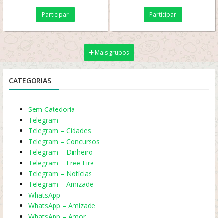
outros com respeito. Não
Participar
Participar
será tolerado nenhum...
Mais grupos
CATEGORIAS
Sem Catedoria
Telegram
Telegram – Cidades
Telegram – Concursos
Telegram – Dinheiro
Telegram – Free Fire
Telegram – Notícias
Telegram – Amizade
WhatsApp
WhatsApp – Amizade
WhatsApp – Amor