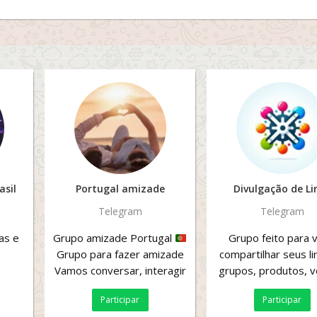
asil
Portugal amizade
Divulgação de Li
Telegram
Telegram
as e
Grupo amizade Portugal
Grupo feito para 
Grupo para fazer amizade
compartilhar seus li
Vamos conversar, interagir
grupos, produtos, 
Venha participar do
etc Respeite as r
Participar
Participar
melhor...