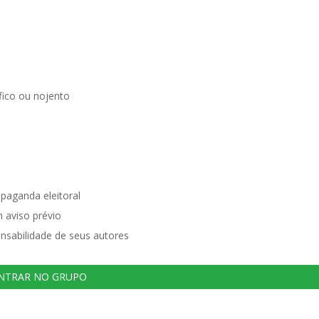
ico ou nojento
opaganda eleitoral
 aviso prévio
nsabilidade de seus autores
NTRAR NO GRUPO