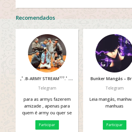
Recomendados
₊˚ .B-ARMY STREAM⁷⁷⁷.˚ .
Bunker Mangás – Br
Telegram
Telegram
para as armys fazerem
Leia mangás, manhw
amizade , apenas para
manhuas
quem é army ou quer se
tornar
Participar
Participar